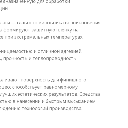
едназначенную для обработки
ций.
влаги — главного виновника возникновения
вы формируют защитную пленку на
же при экстремальных температурах.
ницаемостью и отличной адгезией.
ь, прочность и теплопроводность
авливают поверхность для финишного
оцесс способствует равномерному
лучших эстетических результатов. Средства
остью в нанесении и быстрым высыханием
людению технологий производства.