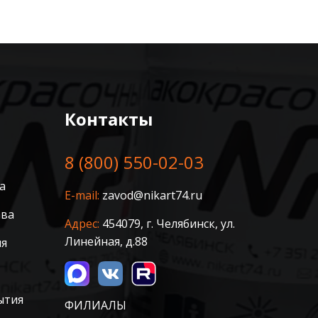
Контакты
8 (800) 550-02-03
а
E-mail:
zavod@nikart74.ru
ава
Адрес:
454079, г. Челябинск, ул.
Линейная, д.88
ия
ытия
ФИЛИАЛЫ