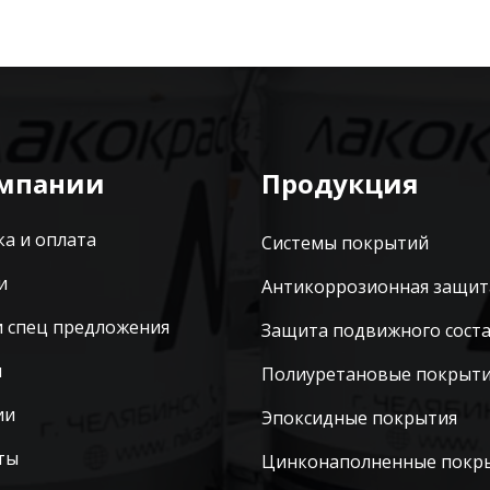
омпании
Продукция
ка и оплата
Системы покрытий
и
Антикоррозионная защит
и спец предложения
Защита подвижного сост
ы
Полиуретановые покрыт
ии
Эпоксидные покрытия
ты
Цинконаполненные покр