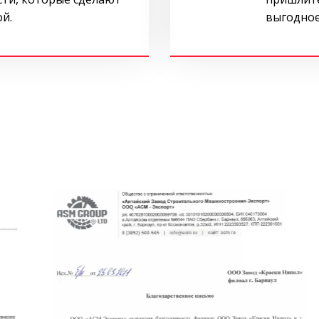
ой.
выгодное