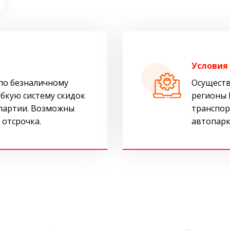
Условия
по безналичному
Осуществ
ибкую систему скидок
регионы 
 партии. Возможны
транспор
 отсрочка.
автопарк