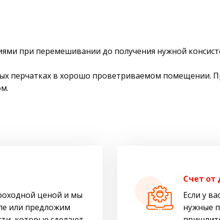
ями при перемешивании до получения нужной консист
вых перчатках в хорошо проветриваемом помещении. Пр
м.
Cчет от
роходной ценой и мы
Если у ва
ле или предложим
нужные п
ти, которые сделают
пришлите