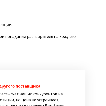
енции.
и попадании растворителя на кожу его
 другого поставщика
с есть счет наших конкурентов на
озиции, но цена не устраивает,
 его нам, и мы сделаем Вам более