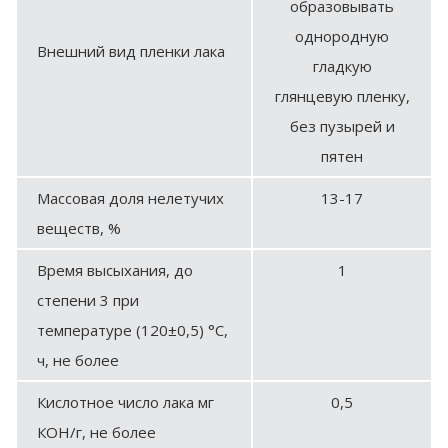
образовывать
однородную
Внешний вид пленки лака
гладкую
глянцевую пленку,
без пузырей и
пятен
Массовая доля нелетучих
13-17
веществ, %
Время высыхания, до
1
степени 3 при
температуре (120±0,5) °С,
ч, не более
Кислотное число лака мг
0,5
КОН/г, не более