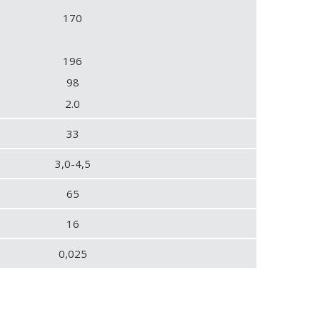
170
196
98
2.0
33
3,0-4,5
65
16
0,025