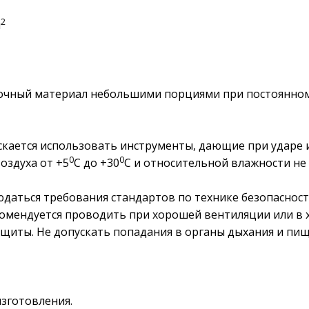
2
м
сочный материал небольшими порциями при постоянно
скается использовать инструменты, дающие при ударе и
0
0
оздуха от +5
С до +30
С и относительной влажности не 
даться требования стандартов по технике безопасност
комендуется проводить при хорошей вентиляции или 
щиты. Не допускать попадания в органы дыхания и пищ
изготовления.