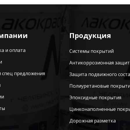
омпании
Продукция
ка и оплата
Системы покрытий
и
Антикоррозионная защит
и спец предложения
Защита подвижного сост
ы
Полиуретановые покрыт
ии
Эпоксидные покрытия
ты
Цинконаполненные покр
Дорожная разметка