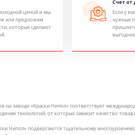
Cчет от
роходной ценой и мы
Если у ва
ле или предложим
нужные п
ти, которые сделают
пришлите
ой.
выгодное
 на заводе «Краски Нипол» соответствует международ
дение технологий, от которых зависит качество товара
ски Нипол» подвергаются тщательному многоуровнево