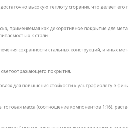
достаточно высокую теплоту сгорания, что делает его
ка, применяемая как декоративное покрытие для метал
липаемостью к стали.
спечения сохранности стальных конструкций, и иных м
ве светоотражающего покрытия.
влях для повышения стойкости к ультрафиолету в фин
в: готовая масса (соотношение компонентов 1:16), рас