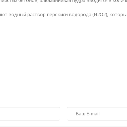
чеистых бетонов, алюминиевая пудра вводится в количес
т водный раствор перекиси водорода (Н2О2), которы