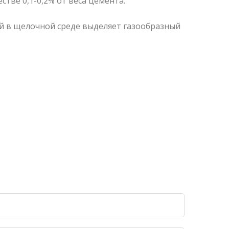
тве 0,1-0,2% от веса цемента.
й в щелочной среде выделяет газообразный