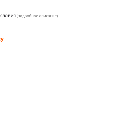
условия
(подробное описание)
су