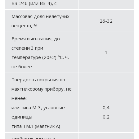
ВЗ-246 (или ВЗ-4), с
Массовая доля нелетучих
26-32
веществ, %
Время высыхания, до
степени 3 при
1
температуре (20±2) °С, ч,
не более
Твердость покрытия по
маятниковому прибору, не
менее:
или типа М-3, условные
0,4
единицы
0,2
типа ТМЛ (маятник А)
Стойкость пленки к