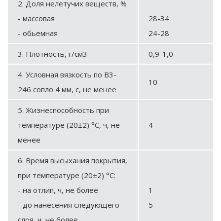
2. Доля нелетучих веществ, %
- массовая
28-34
- обьемная
24-28
3. Плотность, г/см3
0,9-1,0
4. Условная вязкость по В3-
10
246 сопло 4 мм, с, не менее
5. Жизнеспособность при
температуре (20±2) °С, ч, не
4
менее
6. Время высыхания покрытия,
при температуре (20±2) °С:
- на отлип, ч, не более
1
- до нанесения следующего
5
слоя, ч, не более