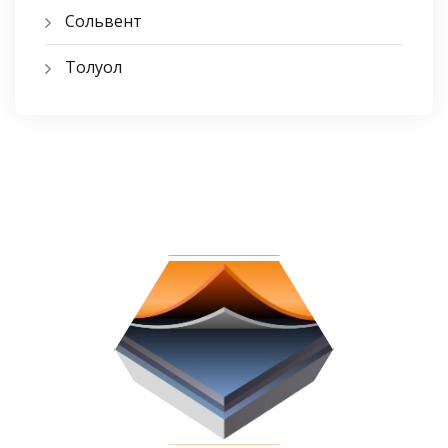
Сольвент
Толуол