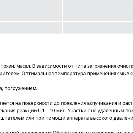
рязи, масел. В зависимости от типа загрязнения очист
ителем. Оптимальная температура применения смывки 
а, погружением.
ется на поверхности до появления вспучивания и рас
кания реакции 0,1 – 10 мин. Участки с не удалённым п
, шпателем или при помощи аппарата высокого давлени
ываемой поверхности! Общее время нахождения смывки