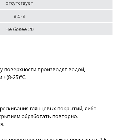
отсутствует
8,5-9
Не более 20
ку поверхности производят водой,
+(8-25)°С.
трескивания глянцевых покрытий, либо
окрытием обработать повторно.
я.
 на поверхности не должно превышать 1,5