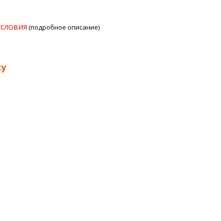
условия
(подробное описание)
су