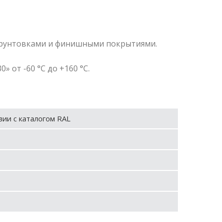
 грунтовками и финишными покрытиями.
от -60 °С до +160 °С.
вии с каталогом RAL