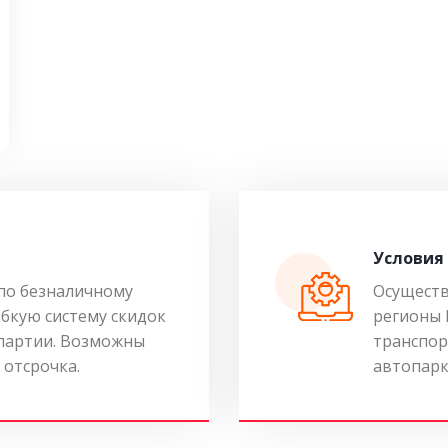
Условия
по безналичному
Осуществ
ибкую систему скидок
регионы 
 партии. Возможны
транспор
 отсрочка.
автопарк