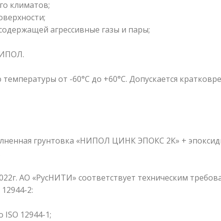
ого климатов;
оверхности;
содержащей агрессивные газы и пары;
НИПОЛ.
температуры от -60°С до +60°С. Допускается кратковр
полненная грунтовка «НИПОЛ ЦИНК ЭПОКС 2К» + эпокс
.
022г. АО «РусНИТИ» соответствует техническим требова
12944-2:
о ISO 12944-1;