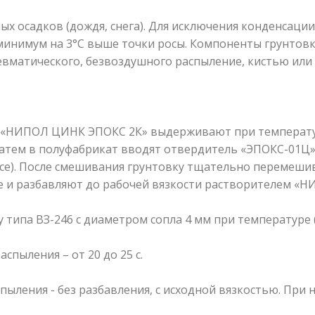
х осадков (дождя, снега). Для исключения конденсаци
минимум на 3°С выше точки росы. Компоненты грунтовк
евматического, безвоздушного распыление, кистью или
«НИПОЛ ЦИНК ЭПОКС 2К» выдерживают при температуре 
атем в полуфабрикат вводят отвердитель «ЭПОКС-01Ц» 
ссе). После смешивания грунтовку тщательно перемешив
е и разбавляют до рабочей вязкости растворителем «Н
 типа ВЗ-246 с диаметром сопла 4 мм при температуре (2
спыления – от 20 до 25 с.
пыления - без разбавления, с исходной вязкостью. При