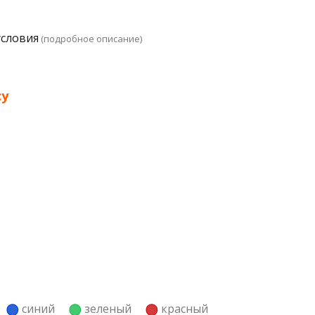
условия
(подробное описание)
су
й
синий
зеленый
красный