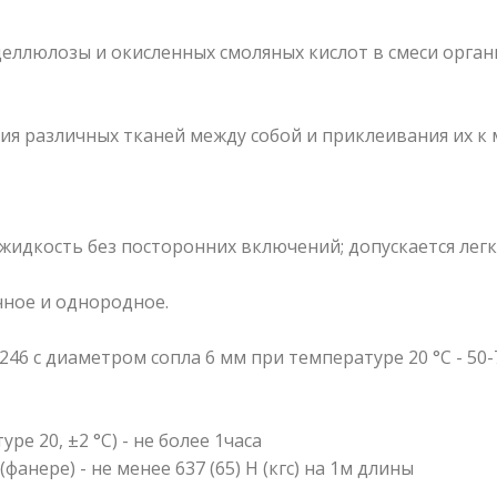
еллюлозы и окисленных смоляных кислот в смеси орган
ия различных тканей между собой и приклеивания их к 
жидкость без посторонних включений; допускается легк
ное и однородное.
46 с диаметром сопла 6 мм при температуре 20 °С - 50-7
е 20, ±2 °С) - не более 1часа
анере) - не менее 637 (65) Н (кгс) на 1м длины