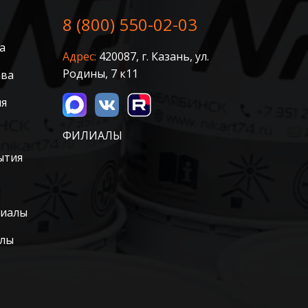
8 (800) 550-02-03
а
Адрес:
420087, г. Казань, ул.
Родины, 7 к11
ава
ия
ФИЛИАЛЫ
ытия
риалы
алы