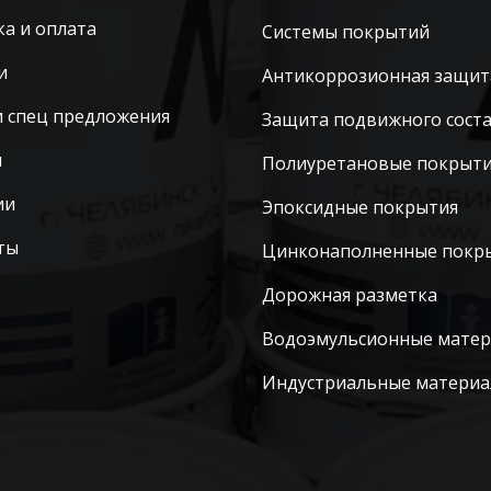
ка и оплата
Системы покрытий
и
Антикоррозионная защит
и спец предложения
Защита подвижного сост
ы
Полиуретановые покрыт
ии
Эпоксидные покрытия
ты
Цинконаполненные покр
Дорожная разметка
Водоэмульсионные мате
Индустриальные матери