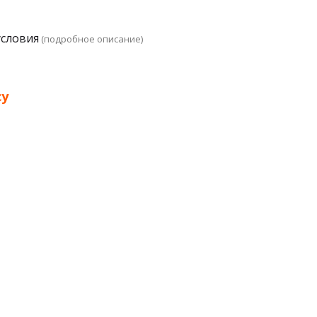
условия
(подробное описание)
су