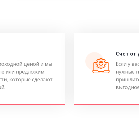
Cчет от
роходной ценой и мы
Если у ва
ле или предложим
нужные п
ти, которые сделают
пришлите
ой.
выгодное