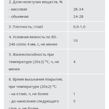
2. Доля нелетучих веществ, %
- массовая
28-34
- обьемная
24-28
3. Плотность, г/см3
0,9-1,0
4. Условная вязкость по В3-
10
246 сопло 4 мм, с, не менее
5. Жизнеспособность при
температуре (20±2) °С, ч, не
4
менее
6. Время высыхания покрытия,
при температуре (20±2) °С:
- на отлип, ч, не более
1
- до нанесения следующего
5
слоя, ч, не более