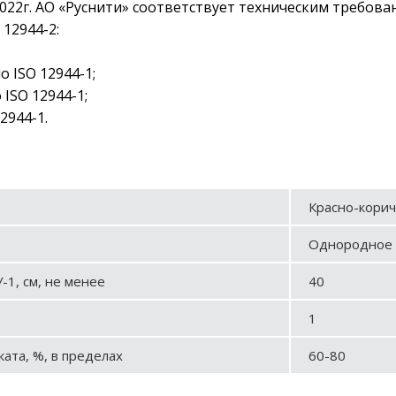
022г. АО «Руснити» соответствует техническим требован
12944-2:
о ISO 12944-1;
 ISO 12944-1;
2944-1.
Красно-корич
Однородное 
-1, см, не менее
40
1
ата, %, в пределах
60-80