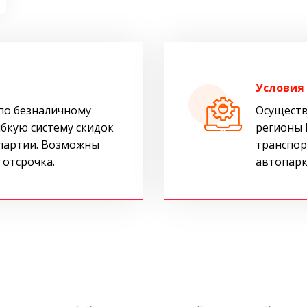
Условия
по безналичному
Осуществ
ибкую систему скидок
регионы 
 партии. Возможны
транспор
 отсрочка.
автопарк