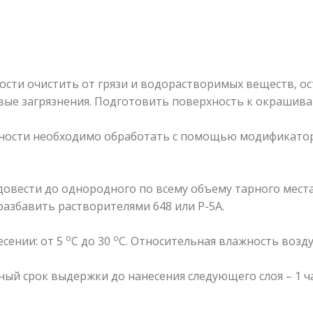
сти очистить от грязи и водорастворимых веществ, о
вые загрязнения. Подготовить поверхность к окрашиван
ности необходимо обработать с помощью модификато
вести до однородного по всему объему тарного места
азбавить растворителями 648 или Р-5А.
о
о
сении: от 5
С до 30
С. Относительная влажность возду
ый срок выдержки до нанесения следующего слоя – 1 ча