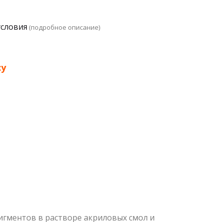
условия
(подробное описание)
су
игментов в растворе акриловых смол и