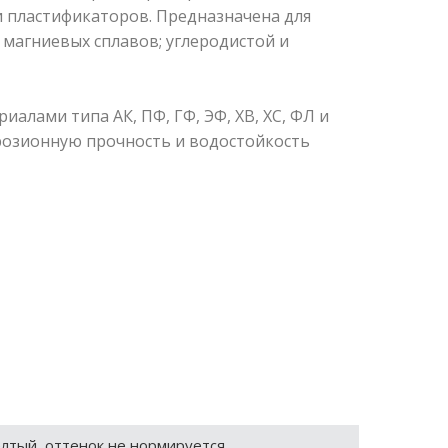
и пластификаторов. Предназначена для
 магниевых сплавов; углеродистой и
алами типа АК, ПФ, ГФ, ЭФ, ХВ, ХС, ФЛ и
розионную прочность и водостойкость
лтый, оттенок не нормируется