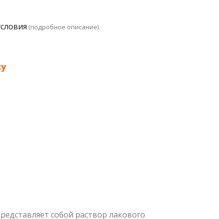
условия
(подробное описание)
су
едставляет собой раствор лакового