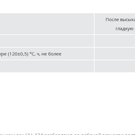
После высых
гладкую 
е (120±0,5) °С, ч, не более