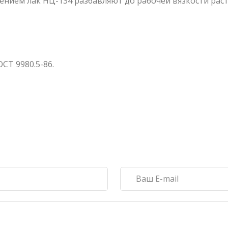
нием лак НЦ-134 разбавляют до рабочей вязкости раст
СТ 9980.5-86.