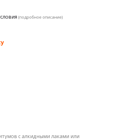
условия
(подробное описание)
су
битумов с алкидными лаками или