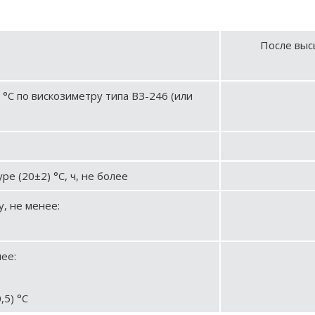
После выс
 °С по вискозиметру типа ВЗ-246 (или
е (20±2) °С, ч, не более
, не менее:
ее:
,5) °С