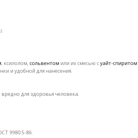
2
м
м
, ксилолом,
сольвентом
или их смесью с
уайт-спиритом
и и удобной для нанесения.
 вредно для здоровья человека.
СТ 9980.5-86.