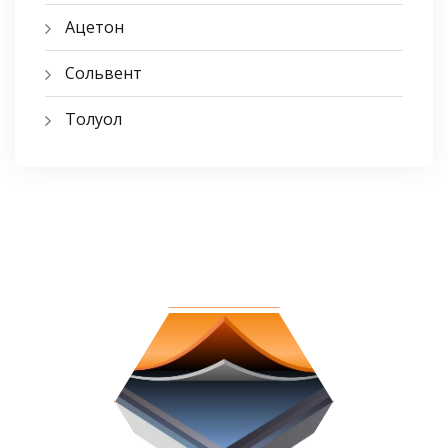
Ацетон
Сольвент
Толуол