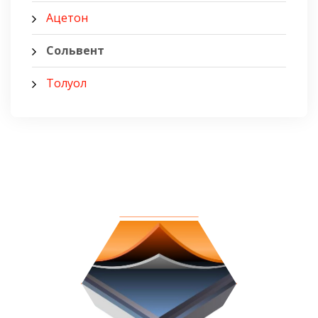
Ацетон
Сольвент
Толуол