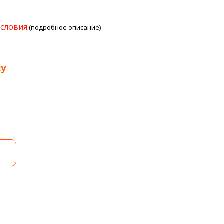
условия
(подробное описание)
су