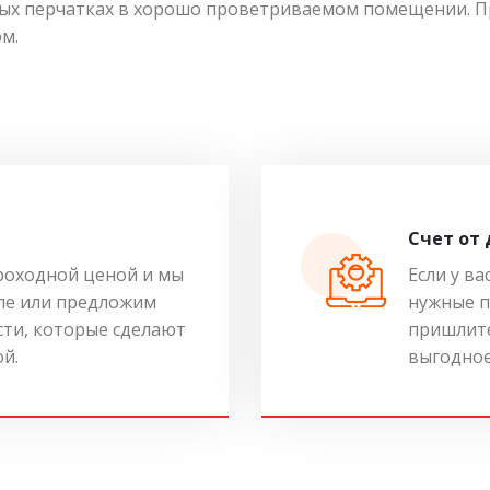
вых перчатках в хорошо проветриваемом помещении. Пр
м.
Cчет от
роходной ценой и мы
Если у ва
ле или предложим
нужные п
ти, которые сделают
пришлите
ой.
выгодное