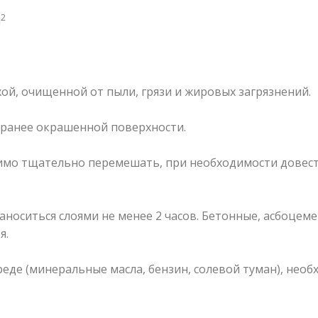
2
м
й, очищенной от пыли, грязи и жировых загрязнений.
 ранее окрашенной поверхности.
имо тщательно перемешать, при необходимости довест
носиться слоями не менее 2 часов. Бетонные, асбоцем
я.
реде (минеральные масла, бензин, солевой туман), нео