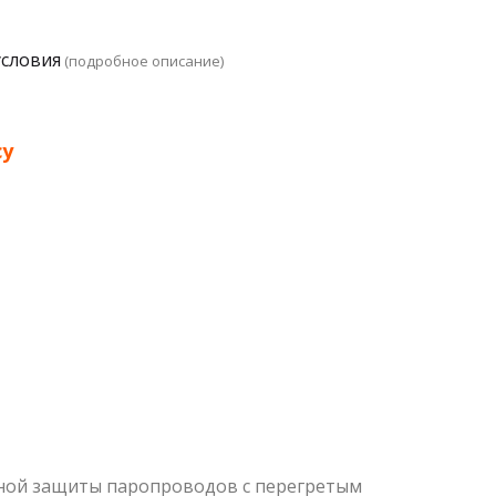
условия
(подробное описание)
су
ной защиты паропроводов с перегретым