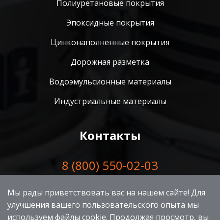
Полиуретановые покрытия
Эпоксидные покрытия
Цинконаполненные покрытия
Дорожная разметка
Водоэмульсионные материалы
Индустриальные материалы
Контакты
8 (800) 550-02-03
E-mail:
zavod@nikart74.ru
Мы рады приветствовать вас на нашем сайте! Для
улучшения вашего пользовательского опыта мы
Адрес:
454079, г. Челябинск, ул. Линейная, д.88
используем файлы cookie. Продолжая просмотр, вы