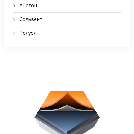
Ацетон
Сольвент
Толуол