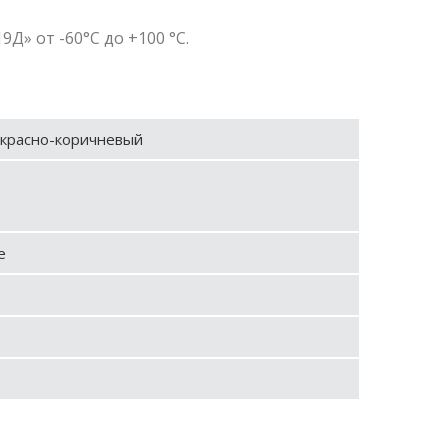
» от -60°С до +100 °С.
 красно-коричневый
е