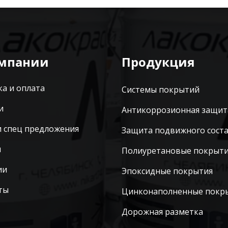
омпании
Продукция
ка и оплата
Системы покрытий
и
Антикоррозионная защит
и спец предложения
Защита подвижного сост
ы
Полиуретановые покрыт
ии
Эпоксидные покрытия
ты
Цинконаполненные покр
Дорожная разметка