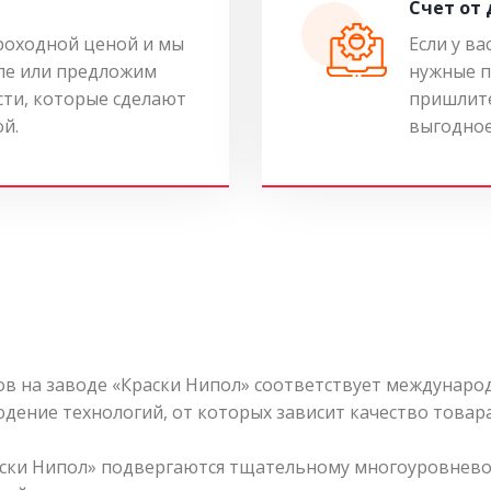
Cчет от
роходной ценой и мы
Если у ва
ле или предложим
нужные п
ти, которые сделают
пришлите
ой.
выгодное
 на заводе «Краски Нипол» соответствует международ
дение технологий, от которых зависит качество товара
ски Нипол» подвергаются тщательному многоуровнево