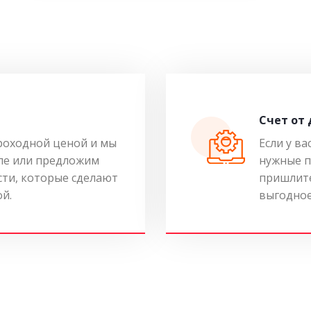
Cчет от
роходной ценой и мы
Если у ва
ле или предложим
нужные п
ти, которые сделают
пришлите
ой.
выгодное