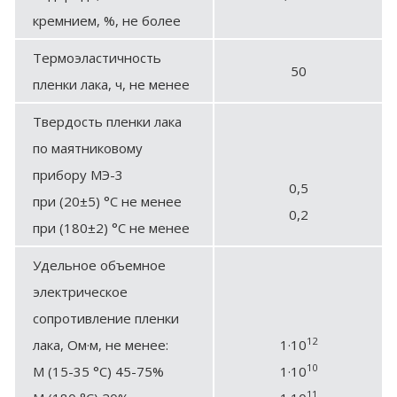
кремнием, %, не более
Термоэластичность
50
пленки лака, ч, не менее
Твердость пленки лака
по маятниковому
прибору МЭ-3
0,5
при (20±5) °C нe менее
0,2
при (180±2) °С не менее
Удельное объемное
электрическое
сопротивление пленки
12
лака, Ом·м, не менее:
1·10
10
М (15-35 °С) 45-75%
1·10
11