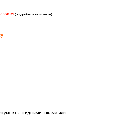
условия
(подробное описание)
су
битумов с алкидными лаками или