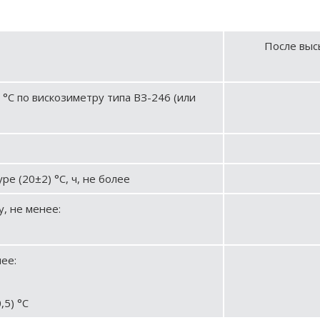
После выс
 °С по вискозиметру типа ВЗ-246 (или
е (20±2) °С, ч, не более
, не менее:
ее:
,5) °С