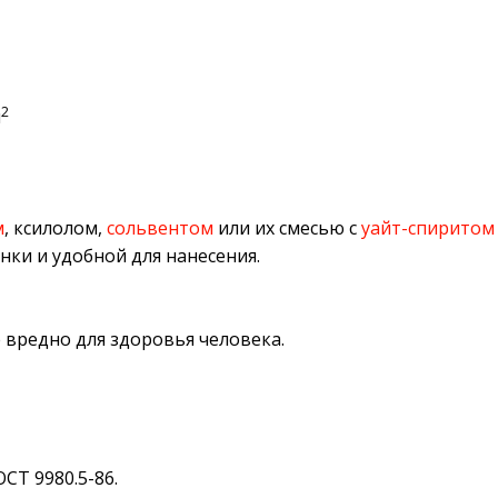
2
м
м
, ксилолом,
сольвентом
или их смесью с
уайт-спиритом
и и удобной для нанесения.
 вредно для здоровья человека.
СТ 9980.5-86.