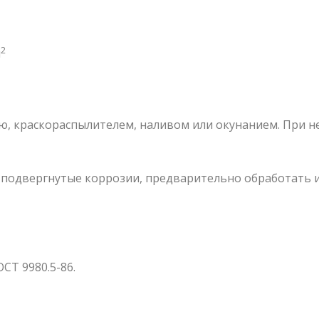
2
м
ю, краскораспылителем, наливом или окунанием. При н
 подвергнутые коррозии, предварительно обработать и
СТ 9980.5-86.