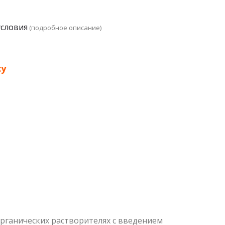
условия
(подробное описание)
су
органических растворителях с введением