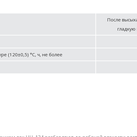
После высых
гладкую 
е (120±0,5) °С, ч, не более