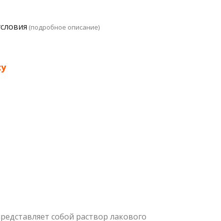
условия
(подробное описание)
су
едставляет собой раствор лакового