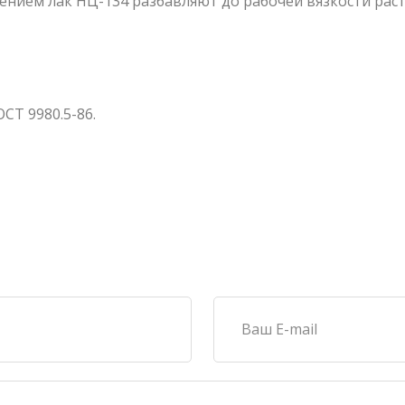
нием лак НЦ-134 разбавляют до рабочей вязкости раст
СТ 9980.5-86.