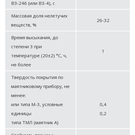
ВЗ-246 (или ВЗ-4), с
Массовая доля нелетучих
26-32
веществ, %
Время высыхания, до
степени 3 при
1
температуре (20±2) °С, ч,
не более
Твердость покрытия по
маятниковому прибору, не
менее:
или типа М-3, условные
0,4
единицы
0,2
типа ТМЛ (маятник А)
Стойкость пленки к