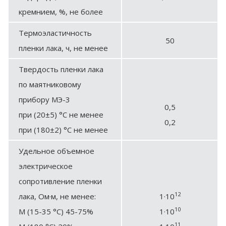
кремнием, %, не более
Термоэластичность
50
пленки лака, ч, не менее
Твердость пленки лака
по маятниковому
прибору МЭ-3
0,5
при (20±5) °C нe менее
0,2
при (180±2) °С не менее
Удельное объемное
электрическое
сопротивление пленки
12
лака, Ом·м, не менее:
1·10
10
М (15-35 °С) 45-75%
1·10
11