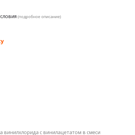
условия
(подробное описание)
су
ра винилхлорида с винилацетатом в смеси