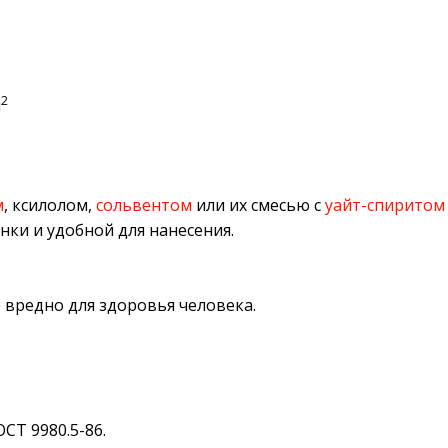
2
м
м
, ксилолом,
сольвентом
или их смесью с
уайт-спиритом
и и удобной для нанесения.
 вредно для здоровья человека.
СТ 9980.5-86.