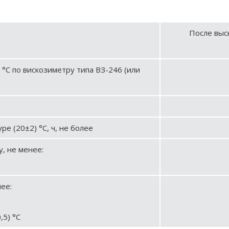
После выс
 °С по вискозиметру типа ВЗ-246 (или
е (20±2) °С, ч, не более
, не менее:
ее:
,5) °С