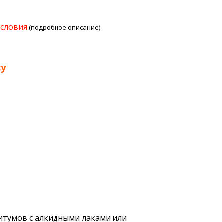
условия
(подробное описание)
су
битумов с алкидными лаками или