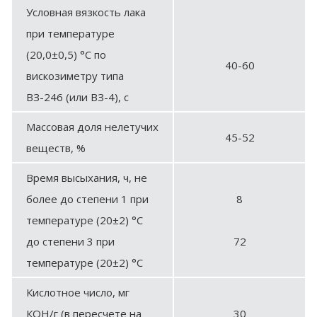
Условная вязкость лака
при температуре
(20,0±0,5) °С по
40-60
вискозиметру типа
ВЗ-246 (или ВЗ-4), с
Массовая доля нелетучих
45-52
веществ, %
Время высыхания, ч, не
более до степени 1 при
8
температуре (20±2) °С
до степени 3 при
72
температуре (20±2) °С
Кислотное число, мг
КОН/г (в пересчете на
30