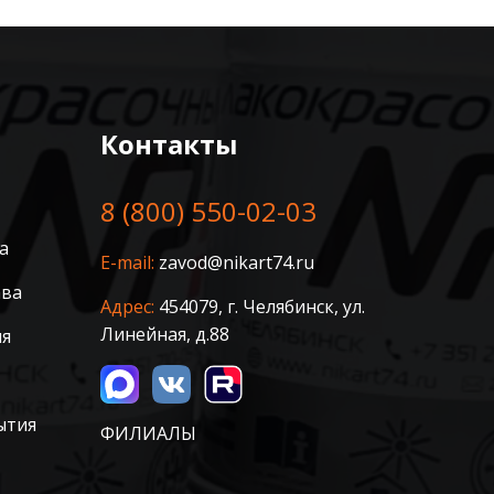
Контакты
8 (800) 550-02-03
а
E-mail:
zavod@nikart74.ru
ава
Адрес:
454079, г. Челябинск, ул.
Линейная, д.88
ия
ытия
ФИЛИАЛЫ