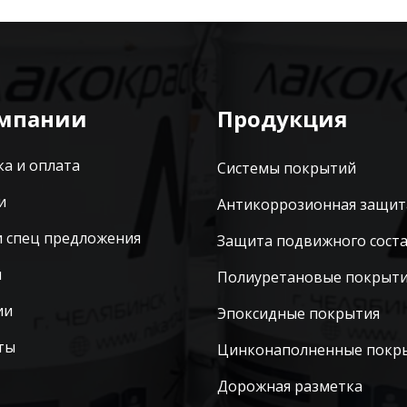
омпании
Продукция
ка и оплата
Системы покрытий
и
Антикоррозионная защит
и спец предложения
Защита подвижного сост
ы
Полиуретановые покрыт
ии
Эпоксидные покрытия
ты
Цинконаполненные покр
Дорожная разметка