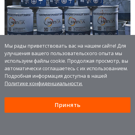
Мы рады приветствовать вас на нашем сайте! Для
улучшения вашего пользовательского опыта мы
используем файлы cookie. Продолжая просмотр, вы
автоматически соглашаетесь с их использованием.
Все виды лакокрасочных материалов разработаны
Подробная информация доступна в нашей
технологами нашего производства и имеют
Политике конфиденциальности.
оригинальную рецептуру.
Их отличает высокая износостойкость, легкость
Принять
нанесения, хороший защитный эффект,
проверенный многолетними тестами и опытом
наших клиентов.