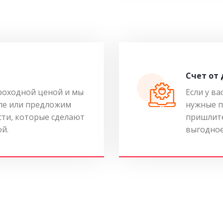
Cчет от
роходной ценой и мы
Если у ва
ле или предложим
нужные п
ти, которые сделают
пришлите
ой.
выгодное