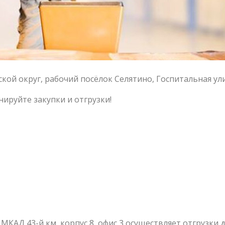
ой округ, рабочий посёлок Селятино, Госпитальная ули
нируйте закупки и отгрузки!
 МКАД 43-й км, корпус 8, офис 3 осуществляет отгрузки до