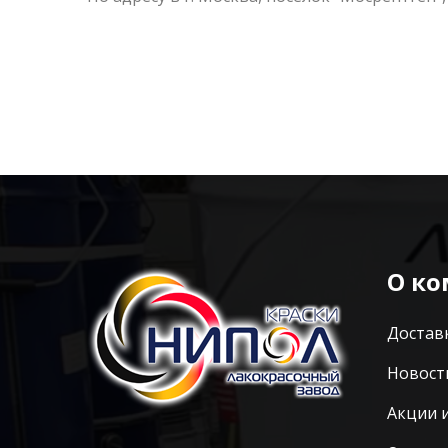
О к
Достав
Новост
Акции 