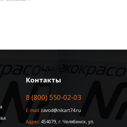
Контакты
8 (800) 550-02-03
а
E-mail:
zavod@nikart74.ru
ава
Адрес:
454079, г. Челябинск, ул.