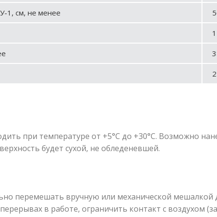
У-1, см, не менее
5
1
ее
3
2
дить при температуре от +5°С до +30°С. Возможно нан
оверхность будет сухой, не обледеневшей.
ьно перемешать вручную или механической мешалкой д
и перерывах в работе, ограничить контакт с воздухом 