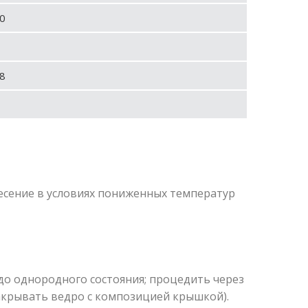
0
8
есение в условиях пониженных температур
о однородного состояния; процедить через
(закрывать ведро с композицией крышкой).