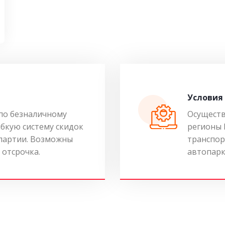
Условия
по безналичному
Осуществ
ибкую систему скидок
регионы 
 партии. Возможны
транспор
 отсрочка.
автопарк