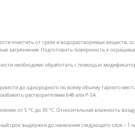
сти очистить от грязи и водорастворимых веществ, о
вые загрязнения. Подготовить поверхность к окрашиван
ности необходимо обработать с помощью модификато
вести до однородного по всему объему тарного места
азбавить растворителями 648 или Р-5А.
о
о
сении: от 5
С до 30
С. Относительная влажность возду
ый срок выдержки до нанесения следующего слоя – 1 ча