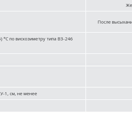
Же
После высыхани
5) °С по вискозиметру типа ВЗ-246
У-1, см, не менее