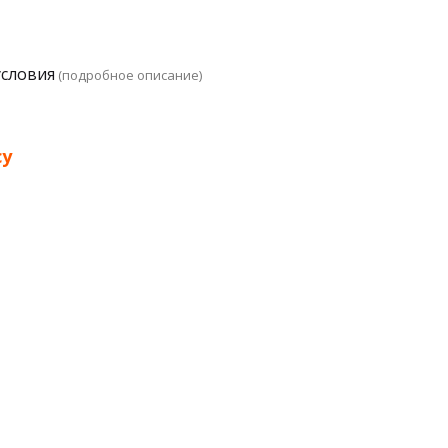
условия
(подробное описание)
су